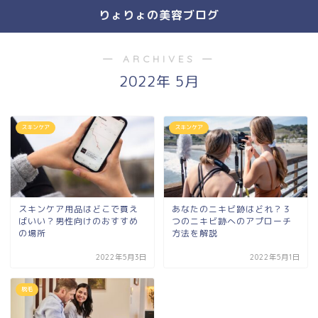
りょりょの美容ブログ
― ARCHIVES ―
2022年 5月
スキンケア
スキンケア
スキンケア用品はどこで買え
あなたのニキビ跡はどれ？３
ばいい？男性向けのおすすめ
つのニキビ跡へのアプローチ
の場所
方法を解説
2022年5月3日
2022年5月1日
脱毛