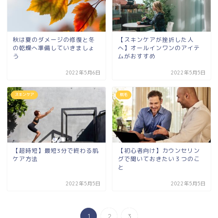
秋は夏のダメージの修復と冬
【スキンケアが挫折した人
の乾燥へ準備していきましょ
へ】オールインワンのアイテ
う
ムがおすすめ
2022年5月6日
2022年5月5日
スキンケア
脱毛
【超時短】最短3分で終わる肌
【初心者向け】カウンセリン
ケア方法
グで聞いておきたい３つのこ
と
2022年5月5日
2022年5月5日
1
2
3