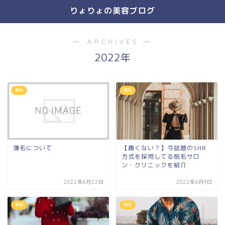
りょりょの美容ブログ
― ARCHIVES ―
2022年
脱毛
脱毛
薄毛について
【痛くない？】今話題のSHR
方式を採用してる脱毛サロ
ン・クリニックを紹介
2022年6月22日
2022年6月9日
脱毛
脱毛