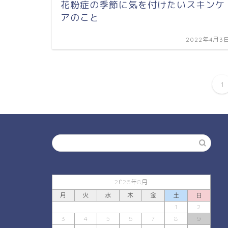
花粉症の季節に気を付けたいスキンケ
アのこと
2022年4月3
1
2026年8月
月
火
水
木
金
土
日
1
2
3
4
5
6
7
8
9