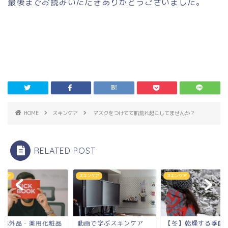
最後までお読みいただきありがとうございました。
HOME
スキンケア
マスクをつけてて肌荒れ起こしてませんか？
RELATED POST
ンケア
スキンケア
スキンケア
薬部外品・薬用化粧品
動画で学ぶスキンケア
【冬】乾燥する季節