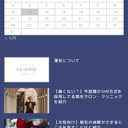
3
4
5
6
7
8
9
10
11
12
13
14
15
16
17
18
19
20
21
22
23
24
25
26
27
28
29
30
31
« 6月
薄毛について
【痛くない？】今話題のSHR方式を
採用してる脱毛サロン・クリニック
を紹介
【女性向け】脱毛の体験ができると
ころを余すことなく紹介