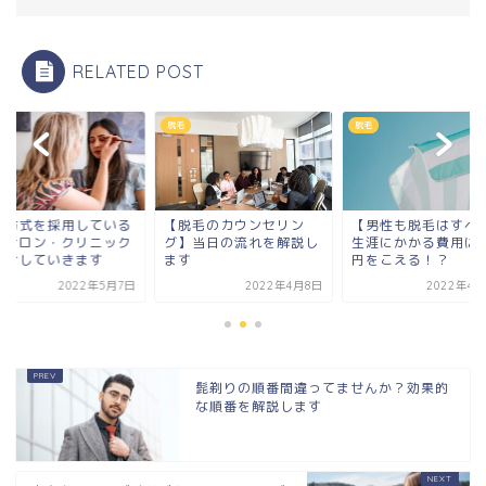
RELATED POST
脱毛
脱毛
HR方式を採用している
【脱毛のカウンセリン
【男性も脱毛はすべ
毛サロン・クリニック
グ】当日の流れを解説し
生涯にかかる費用は4
紹介していきます
ます
円をこえる！？
2022年5月7日
2022年4月8日
2022年4月
髭剃りの順番間違ってませんか？効果的
な順番を解説します